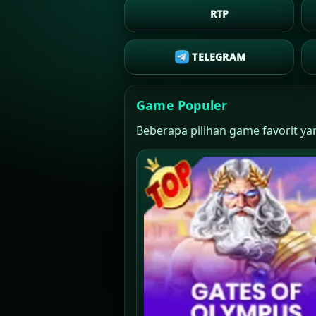
RTP
TELEGRAM
Game Populer
Beberapa pilihan game favorit y