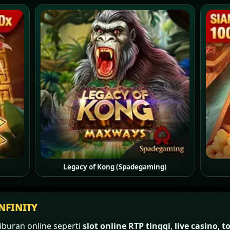
Legacy of Kong (Spadegaming)
NFINITY
buran online seperti
slot online RTP tinggi
,
live casino
,
to