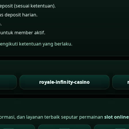
posit (sesuai ketentuan).
 deposit harian.
.
f untuk member aktif.
ngikuti ketentuan yang berlaku.
royale-infinity-casino
ormasi, dan layanan terbaik seputar permainan
slot onlin