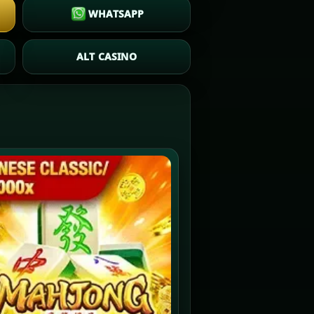
WHATSAPP
ALT CASINO