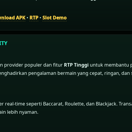
nload APK
•
RTP
•
Slot Demo
ITY
n provider populer dan fitur
RTP Tinggi
untuk membantu p
ghadirkan pengalaman bermain yang cepat, ringan, dan 
 real-time seperti Baccarat, Roulette, dan Blackjack. Tra
n lebih nyaman.