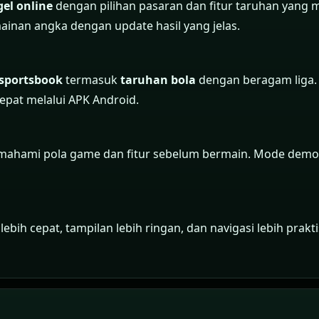
gel online
dengan pilihan pasaran dan fitur taruhan yang
nan angka dengan update hasil yang jelas.
sportsbook
termasuk
taruhan bola
dengan beragam liga. 
epat melalui APK Android.
ahami pola game dan fitur sebelum bermain. Mode demo
lebih cepat, tampilan lebih ringan, dan navigasi lebih prak