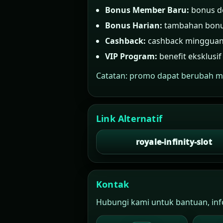
Bonus Member Baru:
bonus de
Bonus Harian:
tambahan bonus
Cashback:
cashback mingguan
VIP Program:
benefit eksklusi
Catatan: promo dapat berubah me
Link Alternatif
royale-infinity-slot
Kontak
Hubungi kami untuk bantuan, inf