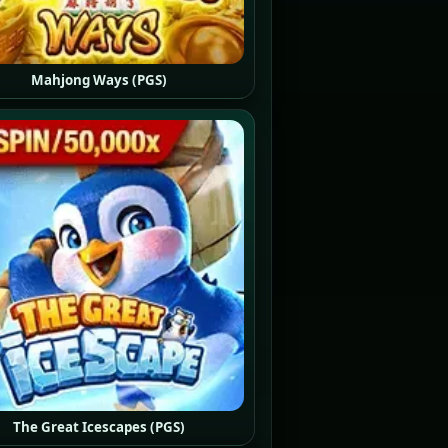
Mahjong Ways (PGS)
The Great Icescapes (PGS)