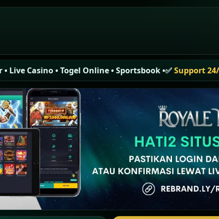
e Casino • Togel Online • Sportsbook •
✅
Support 24/7
via 